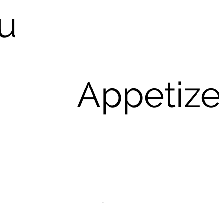
u
Appetize