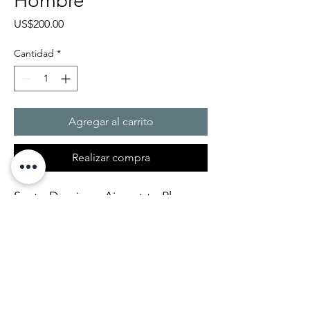
Hombre
Precio
US$200.00
Cantidad
*
Agregar al carrito
Realizar compra
Santo Domingo Airport to Playa
Buen Hombre. Door to Door
Service up to 4 people